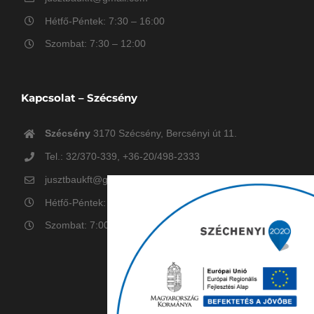
Hétfő-Péntek: 7:30 – 16:00
Szombat: 7:30 – 12:00
Kapcsolat – Szécsény
Szécsény
3170 Szécsény, Bercsényi út 11.
Tel.: 32/370-339, +36-20/498-2333
jusztbaukft@gmail.com
Hétfő-Péntek: 7:00 – 16:00
Szombat: 7:00 – 12:00