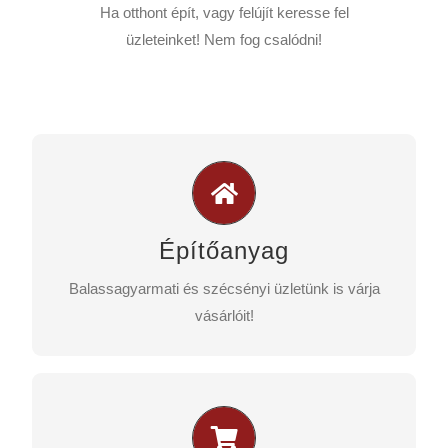
Ha otthont épít, vagy felújít keresse fel
üzleteinket! Nem fog csalódni!
Két telephelyen is!
Legyen szó bármilyen építőanyagról,
kereskedéseinkben megtalálja.
Építőanyag
Balassagyarmati és szécsényi üzletünk is várja
TELJES KÍNÁLATUNK
vásárlóit!
Diego akciós újságok