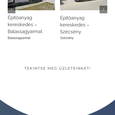
Építőanyag
D
Építőanyag
kereskedés –
kereskedés –
B
Balassagyarmat
Szécsény
Balassagyarmat
Szécsény
TEKINTSE MEG ÜZLETEINKET!