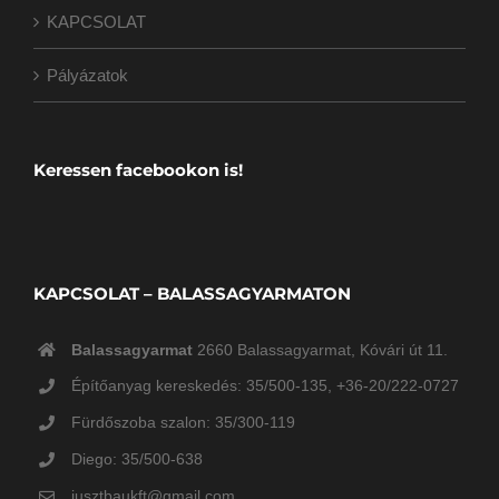
KAPCSOLAT
Pályázatok
Keressen facebookon is!
KAPCSOLAT – BALASSAGYARMATON
Balassagyarmat
2660 Balassagyarmat, Kóvári út 11.
Építőanyag kereskedés: 35/500-135, +36-20/222-0727
Fürdőszoba szalon: 35/300-119
Diego: 35/500-638
jusztbaukft@gmail.com