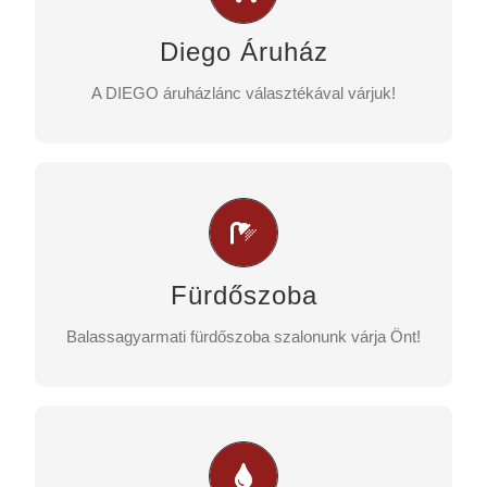
Lapozzon bele DIEGO ÁRUHÁZUNK aktuális
akciós kiadványába!
Diego Áruház
DIEGO AKCIÓS ÚJSÁGOK
A DIEGO áruházlánc választékával várjuk!
Hatalmas kínálat
Minden, ami a fürdőszobához kell: szaniter áru,
csempék és csaptelepek…
Fürdőszoba
TELJES KÍNÁLATUNK
Balassagyarmati fürdőszoba szalonunk várja Önt!
Színkavalkád