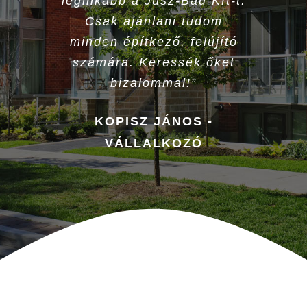
leginkább a Jusz-Bau Kft-t.
Csak ajánlani tudom
minden építkező, felújító
számára. Keressék őket
bizalommal!”
KOPISZ JÁNOS -
VÁLLALKOZÓ