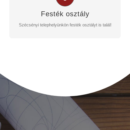
A legnagyobb festékgyártók termékei és kiegészítői
kedvező árakon kaphatók nálunk!
Festék osztály
TELJES KÍNÁLATUNK
Szécsényi telephelyünkön festék osztályt is talál!