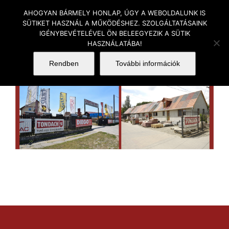
Skip
AHOGYAN BÁRMELY HONLAP, ÚGY A WEBOLDALUNK IS
to
SÜTIKET HASZNÁL A MŰKÖDÉSHEZ. SZOLGÁLTATÁSAINK
IGÉNYBEVÉTELÉVEL ÖN BELEEGYEZIK A SÜTIK
content
HASZNÁLATÁBA!
Rendben
További információk