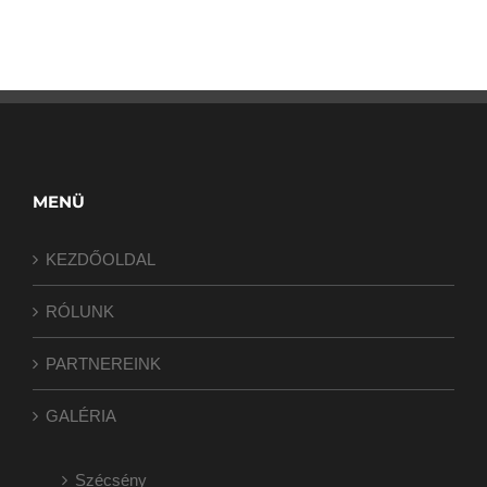
MENÜ
KEZDŐOLDAL
RÓLUNK
PARTNEREINK
GALÉRIA
Szécsény