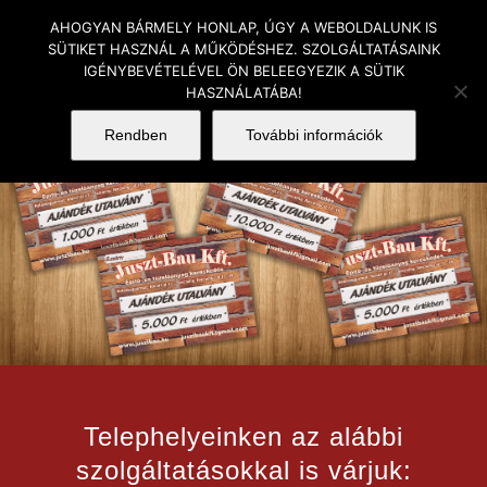
Skip
AHOGYAN BÁRMELY HONLAP, ÚGY A WEBOLDALUNK IS
to
SÜTIKET HASZNÁL A MŰKÖDÉSHEZ. SZOLGÁLTATÁSAINK
IGÉNYBEVÉTELÉVEL ÖN BELEEGYEZIK A SÜTIK
content
HASZNÁLATÁBA!
Rendben
További információk
Telephelyeinken az alábbi
szolgáltatásokkal is várjuk: