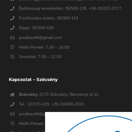
Építőanyag kereskedés: 35/500-135, +36-20/222-0727
Fürdőszoba szalon: 35/300-119
Diego: 35/500-638
jusztbaukft@gmail.com
Hétfő-Péntek: 7:30 – 16:00
Szombat: 7:30 – 12:00
Kapcsolat – Szécsény
Szécsény
3170 Szécsény, Bercsényi út 11.
Tel.: 32/370-339, +36-20/498-2333
jusztbaukft@gmail.com
Hétfő-Péntek: 7:00 – 16:00